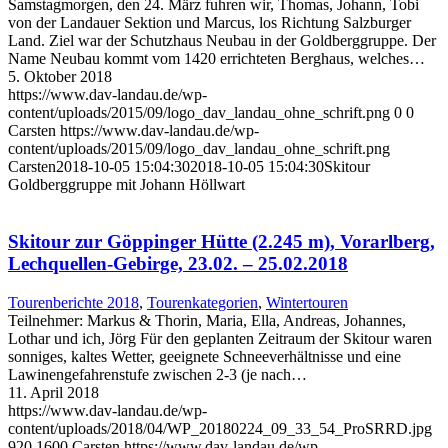
Samstagmorgen, den 24. März fuhren wir, Thomas, Johann, Tobi
von der Landauer Sektion und Marcus, los Richtung Salzburger
Land. Ziel war der Schutzhaus Neubau in der Goldberggruppe. Der
Name Neubau kommt vom 1420 errichteten Berghaus, welches…
5. Oktober 2018
https://www.dav-landau.de/wp-
content/uploads/2015/09/logo_dav_landau_ohne_schrift.png
0
0
Carsten
https://www.dav-landau.de/wp-
content/uploads/2015/09/logo_dav_landau_ohne_schrift.png
Carsten
2018-10-05 15:04:30
2018-10-05 15:04:30
Skitour
Goldberggruppe mit Johann Höllwart
Skitour zur Göppinger Hütte (2.245 m), Vorarlberg,
Lechquellen-Gebirge, 23.02. – 25.02.2018
Tourenberichte 2018
,
Tourenkategorien
,
Wintertouren
Teilnehmer: Markus & Thorin, Maria, Ella, Andreas, Johannes,
Lothar und ich, Jörg Für den geplanten Zeitraum der Skitour waren
sonniges, kaltes Wetter, geeignete Schneeverhältnisse und eine
Lawinengefahrenstufe zwischen 2-3 (je nach…
11. April 2018
https://www.dav-landau.de/wp-
content/uploads/2018/04/WP_20180224_09_33_54_ProSRRD.jpg
920
1600
Carsten
https://www.dav-landau.de/wp-