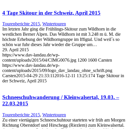
4 Tage Skitour in der Schweiz, April 2015
Tourenberichte 2015
,
Wintertouren
Im letzten Jahr ging die Frühlings-Skitour zum Wildhorn in die
westlichen Berner Alpen. Das Wildhorn ist mit 3.248 m ü. M. die
höchste Erhebung der Wildhorngruppe im Iffigtal. Und weil´s so
schön war fuhr dieses Jahr wieder die Gruppe um…
29. April 2015
https://www.dav-landau.de/wp-
content/uploads/2015/04/CIMG0076.jpg
1200
1600
Carsten
https://www.dav-landau.de/wp-
content/uploads/2015/09/logo_dav_landau_ohne_schrift.png
Carsten
2015-04-29 21:33:11
2016-12-11 13:25:17
4 Tage Skitour in
der Schweiz, April 2015
Schneeschuhwanderung / Kleinwalsertal, 19.03. –
22.03.2015
Tourenberichte 2015
,
Wintertouren
Zu einer viertägigen Schneeschuhtour starteten wir früh am Morgen
Richtung Oberstdorf und Hirschegg (Riezlern) zum Kleinwalsertal.