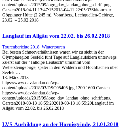
content/uploads/2015/09/logo_dav_landau_ohne_schrift.png
Carsten
2018-04-11 13:47:15
2018-04-11 22:05:33
Skitour zur
Göppinger Hütte (2.245 m), Vorarlberg, Lechquellen-Gebirge,
23.02. – 25.02.2018
Langlauf im Allgäu vom 22.02. bis 26.02.2018
Tourenberichte 2018
,
Wintertouren
Bei besten Schneeverhältnissen waren wir zu siebt in der
Olympiaregion Seefeld fünf Tage auf Langlaufskiern unterwegs.
Zuerst auf der "Talloipe Leutasch" umrahmt vom
Wettersteingebirge, später in den Wäldern und Hochflächen über
Seefeld…
13. März 2018
https://www.dav-landau.de/wp-
content/uploads/2018/03/DSC05405.jpg
1200
1600
Carsten
https://www.dav-landau.de/wp-
content/uploads/2015/09/logo_dav_landau_ohne_schrift.png
Carsten
2018-03-13 18:55:20
2018-03-13 18:55:20
Langlauf im
Allgäu vom 22.02. bis 26.02.2018
LVS-Ausbildung an der Hornisgrinde, 21.01.2018