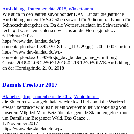
Ausbildung
,
Tourenberichte 2018
,
Wintertouren
Wie auch in den Jahren zuvor bot der DAV Landau die jährliche
Ausbildung an den LVS-Geräten sowohl für Skitouren- als auch für
Schneeschuhengeher an. Da die Wetteraussichten im Schwarzwald
recht gut waren entschlossen wir uns an die Hornisgrinde…
6. Februar 2018
https://www.dav-landau.de/wp-
content/uploads/2018/02/20180121_113229.jpg
1200
1600
Carsten
https://www.dav-landau.de/wp-
content/uploads/2015/09/logo_dav_landau_ohne_schrift.png
Carsten
2018-02-06 22:50:31
2018-02-16 12:39:50
LVS-Ausbildung
an der Hornisgrinde, 21.01.2018
Damüls Freetour 2017
Aktuelles
,
Top
,
Tourenberichte 2017
,
Wintertouren
die Skitourensaison geht bald wieder los. Und damit die Wartezeit
etwas überbrückt wird ist hier ein weiterer toller Videobeitrag von
unserem Mitglied Marc Betz über das geniale Skitourengebiet rund
um Damüls im Bregenzer Wald. Das Ganze…
1. November 2017
https://www.dav-landau.de/wp-