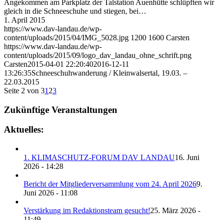
Angekommen am Parkplatz der Talstation Auenhütte schlüpften wir
gleich in die Schneeschuhe und stiegen, bei…
1. April 2015
https://www.dav-landau.de/wp-
content/uploads/2015/04/IMG_5028.jpg
1200
1600
Carsten
https://www.dav-landau.de/wp-
content/uploads/2015/09/logo_dav_landau_ohne_schrift.png
Carsten
2015-04-01 22:20:40
2016-12-11
13:26:35
Schneeschuhwanderung / Kleinwalsertal, 19.03. –
22.03.2015
Seite 2 von 3
1
2
3
Zukünftige Veranstaltungen
Aktuelles:
1. KLIMASCHUTZ-FORUM DAV LANDAU
16. Juni
2026 - 14:28
Bericht der Mitgliederversammlung vom 24. April 2026
9.
Juni 2026 - 11:08
Verstärkung im Redaktionsteam gesucht!
25. März 2026 -
11:49