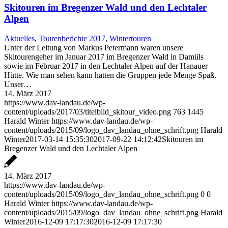
Skitouren im Bregenzer Wald und den Lechtaler
Alpen
Aktuelles
,
Tourenberichte 2017
,
Wintertouren
Unter der Leitung von Markus Petermann waren unsere
Skitourengeher im Januar 2017 im Bregenzer Wald in Damüls
sowie im Februar 2017 in den Lechtaler Alpen auf der Hanauer
Hütte. Wie man sehen kann hatten die Gruppen jede Menge Spaß.
Unser…
14. März 2017
https://www.dav-landau.de/wp-
content/uploads/2017/03/titelbild_skitour_video.png
763
1445
Harald Winter
https://www.dav-landau.de/wp-
content/uploads/2015/09/logo_dav_landau_ohne_schrift.png
Harald
Winter
2017-03-14 15:35:30
2017-09-22 14:12:42
Skitouren im
Bregenzer Wald und den Lechtaler Alpen
14. März 2017
https://www.dav-landau.de/wp-
content/uploads/2015/09/logo_dav_landau_ohne_schrift.png
0
0
Harald Winter
https://www.dav-landau.de/wp-
content/uploads/2015/09/logo_dav_landau_ohne_schrift.png
Harald
Winter
2016-12-09 17:17:30
2016-12-09 17:17:30