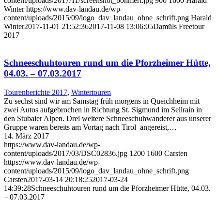
content/uploads/2017/11/screenshot_böhmert.jpg
900
1600
Harald
Winter
https://www.dav-landau.de/wp-
content/uploads/2015/09/logo_dav_landau_ohne_schrift.png
Harald
Winter
2017-11-01 21:52:36
2017-11-08 13:06:05
Damüls Freetour
2017
Schneeschuhtouren rund um die Pforzheimer Hütte,
04.03. – 07.03.2017
Tourenberichte 2017
,
Wintertouren
Zu sechst sind wir am Samstag früh morgens in Queichheim mit
zwei Autos aufgebrochen in Richtung St. Sigmund im Sellrain in
den Stubaier Alpen. Drei weitere Schneeschuhwanderer aus unserer
Gruppe waren bereits am Vortag nach Tirol angereist,…
14. März 2017
https://www.dav-landau.de/wp-
content/uploads/2017/03/DSC02836.jpg
1200
1600
Carsten
https://www.dav-landau.de/wp-
content/uploads/2015/09/logo_dav_landau_ohne_schrift.png
Carsten
2017-03-14 20:18:25
2017-03-24
14:39:28
Schneeschuhtouren rund um die Pforzheimer Hütte, 04.03.
– 07.03.2017