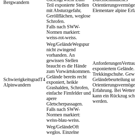
Bergwandern
Teil exponierte Stellen
Orientierungsvermöge
mit Absturzgefahr,
Elementare alpine Erf
Geröllflächen, weglose
Schrofen.
Falls nach SWW-
Normen markiert:
weiss-rot-weiss.
Wegspur
nicht zwingend
vorhanden. An
gewissen Stellen
Vertrau
braucht es die Hände
exponiertem Gelände. 
zum Vorwärtskommen.
Trekkingschuhe. Gew
Gelände bereits recht
T4
Geländebeurteilung u
exponiert, heikle
Alpinwandern
Orientierungsvermöge
Grashalden, Schrofen,
Erfahrung. Bei Wetter
einfache Firnfelder und
kann ein Rückzug sch
apere
werden.
Gletscherpassagen.
Falls nach SWW-
Normen markiert:
weiss-blau-weiss.
Oft
weglos. Einzelne