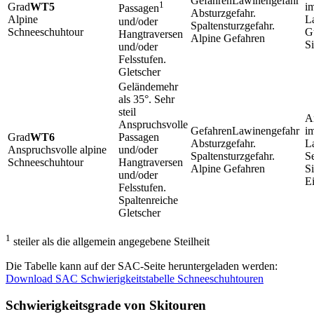
Lawinengefahr
1
WT5
im
Passagen
Absturzgefahr.
Alpine
L
und/oder
Spaltensturzgefahr.
Schneeschuhtour
Gu
Hangtraversen
Alpine Gefahren
S
und/oder
Felsstufen.
Gletscher
mehr
als 35°. Sehr
steil
Anspruchsvolle
Lawinengefahr
im
WT6
Passagen
Absturzgefahr.
L
Anspruchsvolle alpine
und/oder
Spaltensturzgefahr.
Se
Schneeschuhtour
Hangtraversen
Alpine Gefahren
Si
und/oder
E
Felsstufen.
Spaltenreiche
Gletscher
1
steiler als die allgemein angegebene Steilheit
Die Tabelle kann auf der SAC-Seite heruntergeladen werden:
Download SAC Schwierigkeitstabelle Schneeschuhtouren
Schwierigkeitsgrade von Skitouren