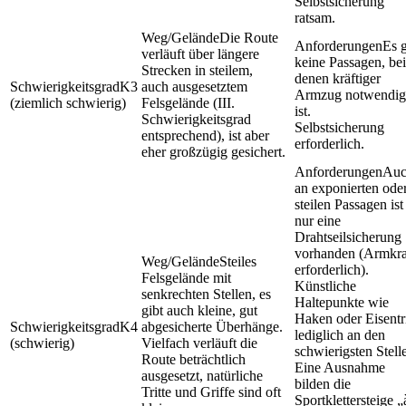
Selbstsicherung
ratsam.
Die Route
Es g
verläuft über längere
keine Passagen, bei
Strecken in steilem,
denen kräftiger
K3
auch ausgesetztem
Armzug notwendig
(ziemlich schwierig)
Felsgelände (III.
ist.
Schwierigkeitsgrad
Selbstsicherung
entsprechend), ist aber
erforderlich.
eher großzügig gesichert.
Au
an exponierten ode
steilen Passagen ist
nur eine
Drahtseilsicherung
vorhanden (Armkra
Steiles
erforderlich).
Felsgelände mit
Künstliche
senkrechten Stellen, es
Haltepunkte wie
gibt auch kleine, gut
Haken oder Eisentri
K4
abgesicherte Überhänge.
lediglich an den
(schwierig)
Vielfach verläuft die
schwierigsten Stell
Route beträchtlich
Eine Ausnahme
ausgesetzt, natürliche
bilden die
Tritte und Griffe sind oft
Sportklettersteige „