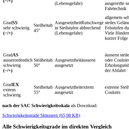
(−/+)
(Lebensgefahr)
ausgereifte u
Fahrtechnik
allgemein se
SS
Rutschwege
steiles Gelän
ab
sehr schwierig
in Steilstufen abbrechend
Felsstufen du
45°
(−/+)
(Lebensgefahr)
Viele Hindern
kurzer Folge
AS
äusserst stei
ausserordentlich
ab
äusserst
oder Couloir
schwierig
50°
ausgesetzt
Erholungsmög
(−/+)
der Abfahrt
EX
ab
extrem
extreme Stei
extrem
55°
ausgesetzt
Couloirs
schwierig
nach der SAC Schwierigkeitsskala
als Download:
Schwierigkeitsgrade Skitouren (65,98 KB)
Alle Schwierigkeitsgrade im direkten Vergleich