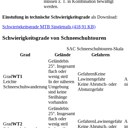
müssen z. T. in Kombination bewältigt
werden.
Einstufung in technische Schwierigkeitsgrade
als Download:
Schwierigkeitsgrade MTB Singletrails (418,91 KB)
Schwierigkeitsgrade von Schneeschuhtouren
SAC Schneeschuhtouren-Skala
Grad
Gelände
Gefahren
bis
25°. Insgesamt
flach oder
Keine
WT1
wenig steil
Lawinengefahr
Leichte
In der näheren
Keine Abrutsch- oder
n
Schneeschuhwanderung
Umgebung
Absturzgefahr
sind keine
Steilhänge
vorhanden
bis
25°. Insgesamt
flach oder
Lawinengefahr
WT2
wenig steil
Keine Abrutsch- oder
im