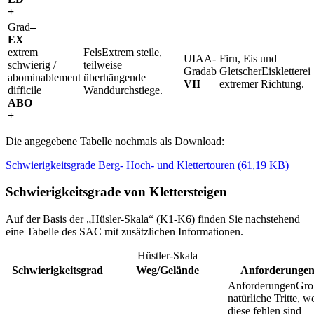
+
–
EX
extrem
Extrem steile,
schwierig /
teilweise
ab
Eiskletterei
abominablement
überhängende
VII
extremer Richtung.
difficile
Wanddurchstiege.
ABO
+
Die angegebene Tabelle nochmals als Download:
Schwierigkeitsgrade Berg- Hoch- und Klettertouren (61,19 KB)
Schwierigkeitsgrade von Klettersteigen
Auf der Basis der „Hüsler-Skala“ (K1-K6) finden Sie nachstehend
eine Tabelle des SAC mit zusätzlichen Informationen.
Hüstler-Skala
Schwierigkeitsgrad
Weg/Gelände
Anforderunge
Gro
natürliche Tritte, w
diese fehlen sind