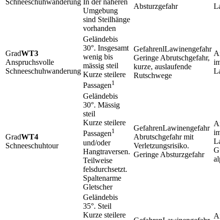
Schneeschuhwanderung
In der näheren
Absturzgefahr
L
Umgebung
sind Steilhänge
vorhanden
bis
30°. Insgesamt
lLawinengefahr
WT3
wenig bis
Geringe Abrutschgefahr,
Anspruchsvolle
im
mässig steil
kurze, auslaufende
Schneeschuhwanderung
L
Kurze steilere
Rutschwege
1
Passagen
bis
30°. Mässig
steil
Kurze steilere
Lawinengefahr
1
im
Passagen
WT4
Abrutschgefahr mit
L
und/oder
Schneeschuhtour
Verletzungsrisiko.
G
Hangtraversen.
Geringe Absturzgefahr
al
Teilweise
felsdurchsetzt.
Spaltenarme
Gletscher
bis
35°. Steil
Kurze steilere