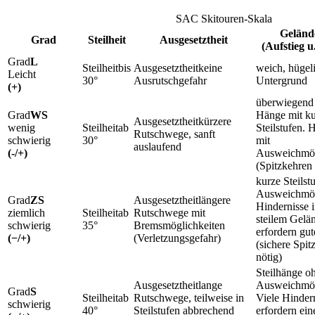
SAC Skitouren-Skala
Geländ
Grad
Steilheit
Ausgesetztheit
(Aufstieg u
L
bis
keine
weich, hügeli
Leicht
30°
Ausrutschgefahr
Untergrund
(+)
überwiegend 
WS
Hänge mit k
kürzere
wenig
ab
Steilstufen. 
Rutschwege, sanft
schwierig
30°
mit
auslaufend
(-/+)
Ausweichmög
(Spitzkehren 
kurze Steilst
Ausweichmög
ZS
längere
Hindernisse 
ziemlich
ab
Rutschwege mit
steilem Gelä
schwierig
35°
Bremsmöglichkeiten
erfordern gu
(−/+)
(Verletzungsgefahr)
(sichere Spit
nötig)
Steilhänge o
lange
Ausweichmög
S
ab
Rutschwege, teilweise in
Viele Hinder
schwierig
40°
Steilstufen abbrechend
erfordern ein