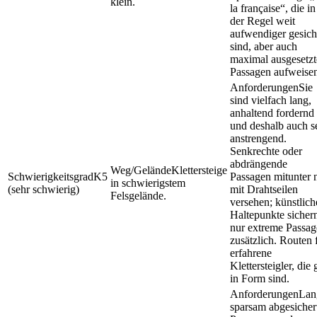
klein.
la française“, die in
der Regel weit
aufwendiger gesich
sind, aber auch
maximal ausgesetzt
Passagen aufweise
Sie
sind vielfach lang,
anhaltend fordernd
und deshalb auch s
anstrengend.
Senkrechte oder
abdrängende
Klettersteige
K5
Passagen mitunter 
in schwierigstem
(sehr schwierig)
mit Drahtseilen
Felsgelände.
versehen; künstlich
Haltepunkte sicher
nur extreme Passa
zusätzlich. Routen 
erfahrene
Klettersteigler, die 
in Form sind.
Lan
sparsam abgesicher