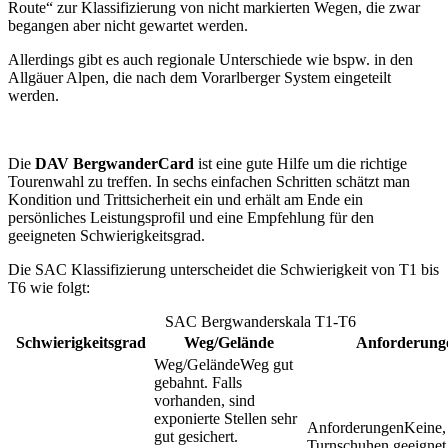
Route“ zur Klassifizierung von nicht markierten Wegen, die zwar
begangen aber nicht gewartet werden.
Allerdings gibt es auch regionale Unterschiede wie bspw. in den
Allgäuer Alpen, die nach dem Vorarlberger System eingeteilt
werden.
Die
DAV BergwanderCard
ist eine gute Hilfe um die richtige
Tourenwahl zu treffen. In sechs einfachen Schritten schätzt man
Kondition und Trittsicherheit ein und erhält am Ende ein
persönliches Leistungsprofil und eine Empfehlung für den
geeigneten Schwierigkeitsgrad.
Die SAC Klassifizierung unterscheidet die Schwierigkeit von T1 bis
T6 wie folgt:
SAC Bergwanderskala T1-T6
Schwierigkeitsgrad
Weg/Gelände
Anforderung
Weg gut
gebahnt. Falls
vorhanden, sind
exponierte Stellen sehr
Keine,
gut gesichert.
Turnschuhen geeignet