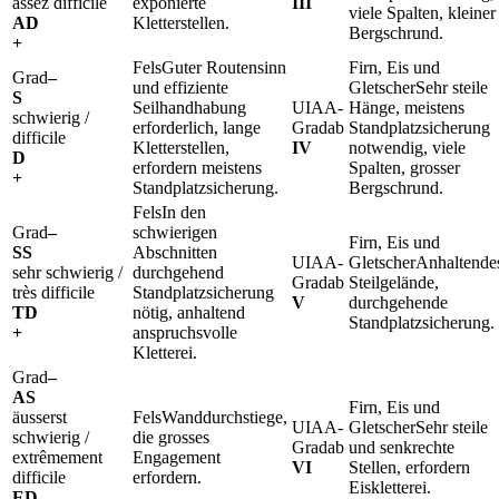
assez difficile
exponierte
III
viele Spalten, kleiner
AD
Kletterstellen.
Bergschrund.
+
Guter Routensinn
–
und effiziente
Sehr steile
S
Seilhandhabung
Hänge, meistens
schwierig /
erforderlich, lange
ab
Standplatzsicherung
difficile
Kletterstellen,
IV
notwendig, viele
D
erfordern meistens
Spalten, grosser
+
Standplatzsicherung.
Bergschrund.
In den
–
schwierigen
SS
Abschnitten
Anhaltende
sehr schwierig /
durchgehend
ab
Steilgelände,
très difficile
Standplatzsicherung
V
durchgehende
TD
nötig, anhaltend
Standplatzsicherung.
+
anspruchsvolle
Kletterei.
–
AS
äusserst
Wanddurchstiege,
Sehr steile
schwierig /
die grosses
ab
und senkrechte
extrêmement
Engagement
VI
Stellen, erfordern
difficile
erfordern.
Eiskletterei.
ED