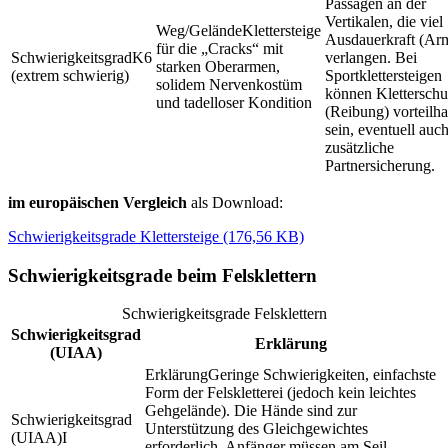
Passagen an der
Vertikalen, die viel
Klettersteige
Ausdauerkraft (Ar
für die „Cracks“ mit
K6
verlangen. Bei
starken Oberarmen,
(extrem schwierig)
Sportklettersteigen
solidem Nervenkostüm
können Klettersch
und tadelloser Kondition
(Reibung) vorteilha
sein, eventuell auc
zusätzliche
Partnersicherung.
im europäischen Vergleich
als Download:
Schwierigkeitsgrade Klettersteige (176,56 KB)
Schwierigkeitsgrade beim Felsklettern
Schwierigkeitsgrade Felsklettern
Schwierigkeitsgrad
Erklärung
(UIAA)
Geringe Schwierigkeiten, einfachste
Form der Felskletterei (jedoch kein leichtes
Gehgelände). Die Hände sind zur
Unterstützung des Gleichgewichtes
I
erforderlich. Anfänger müssen am Seil