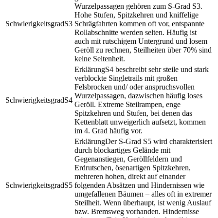
Wurzelpassagen gehören zum S-Grad S3.
Hohe Stufen, Spitzkehren und kniffelige
S3
Schrägfahrten kommen oft vor, entspannte
Rollabschnitte werden selten. Häufig ist
auch mit rutschigem Untergrund und losem
Geröll zu rechnen, Steilheiten über 70% sind
keine Seltenheit.
S4 beschreibt sehr steile und stark
verblockte Singletrails mit großen
Felsbrocken und/ oder anspruchsvollen
Wurzelpassagen, dazwischen häufig loses
S4
Geröll. Extreme Steilrampen, enge
Spitzkehren und Stufen, bei denen das
Kettenblatt unweigerlich aufsetzt, kommen
im 4. Grad häufig vor.
Der S-Grad S5 wird charakterisiert
durch blockartiges Gelände mit
Gegenanstiegen, Geröllfeldern und
Erdrutschen, ösenartigen Spitzkehren,
mehreren hohen, direkt auf einander
S5
folgenden Absätzen und Hindernissen wie
umgefallenen Bäumen – alles oft in extremer
Steilheit. Wenn überhaupt, ist wenig Auslauf
bzw. Bremsweg vorhanden. Hindernisse