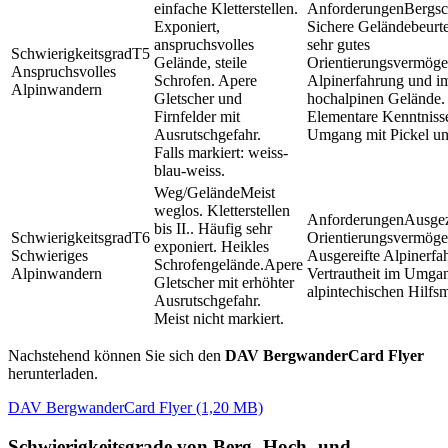
einfache Kletterstellen.
Bergsc
Exponiert,
Sichere Geländebeurt
anspruchsvolles
sehr gutes
T5
Gelände, steile
Orientierungsvermöge
Anspruchsvolles
Schrofen. Apere
Alpinerfahrung und i
Alpinwandern
Gletscher und
hochalpinen Gelände.
Firnfelder mit
Elementare Kenntniss
Ausrutschgefahr.
Umgang mit Pickel un
Falls markiert: weiss-
blau-weiss.
Meist
weglos. Kletterstellen
Ausgez
bis II.. Häufig sehr
T6
Orientierungsvermöge
exponiert. Heikles
Schwieriges
Ausgereifte Alpinerfa
Schrofengelände.Apere
Alpinwandern
Vertrautheit im Umga
Gletscher mit erhöhter
alpintechischen Hilfsm
Ausrutschgefahr.
Meist nicht markiert.
Nachstehend können Sie sich den
DAV BergwanderCard Flyer
herunterladen.
DAV BergwanderCard Flyer (1,20 MB)
Schwierigkeitsgrade von Berg- Hoch- und