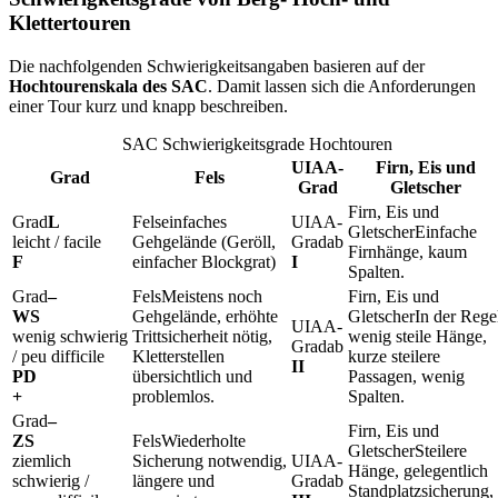
Klettertouren
Die nachfolgenden Schwierigkeitsangaben basieren auf der
Hochtourenskala des SAC
. Damit lassen sich die Anforderungen
einer Tour kurz und knapp beschreiben.
SAC Schwierigkeitsgrade Hochtouren
UIAA-
Firn, Eis und
Grad
Fels
Grad
Gletscher
L
einfaches
Einfache
leicht / facile
Gehgelände (Geröll,
ab
Firnhänge, kaum
F
einfacher Blockgrat)
I
Spalten.
–
Meistens noch
WS
Gehgelände, erhöhte
In der Rege
wenig schwierig
Trittsicherheit nötig,
wenig steile Hänge,
ab
/ peu difficile
Kletterstellen
kurze steilere
II
PD
übersichtlich und
Passagen, wenig
+
problemlos.
Spalten.
–
ZS
Wiederholte
Steilere
ziemlich
Sicherung notwendig,
Hänge, gelegentlich
schwierig /
längere und
ab
Standplatzsicherung,