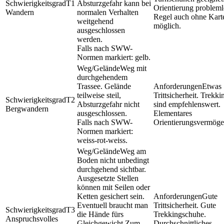
T1
Absturzgefahr kann bei
Orientierung problemlo
Wandern
normalen Verhalten
Regel auch ohne Kart
weitgehend
möglich.
ausgeschlossen
werden.
Falls nach SWW-
Normen markiert: gelb.
Weg mit
durchgehendem
Trassee. Gelände
Etwas
teilweise steil,
Trittsicherheit. Trekk
T2
Absturzgefahr nicht
sind empfehlenswert.
Bergwandern
ausgeschlossen.
Elementares
Falls nach SWW-
Orientierungsvermöge
Normen markiert:
weiss-rot-weiss.
Weg am
Boden nicht unbedingt
durchgehend sichtbar.
Ausgesetzte Stellen
können mit Seilen oder
Ketten gesichert sein.
Gute
Eventuell braucht man
Trittsicherheit. Gute
T3
die Hände fürs
Trekkingschuhe.
Anspruchsvolles
Gleichgewicht Zum
Durchschnittliches