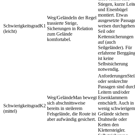
Stiegen, kurze Leit
und Eisenbügel
montiert. Etwas
In der Regel
ausgesetzte Passag
trassierte Steige,
K1
weisen durchgehen
Sicherungen in Relation
(leicht)
Seil oder
zum Gelände
Kettensicherungen
komfortabel.
auf (auch
Seilgeländer). Für
erfahrene Berggän
ist keine
Selbstsicherung
notwendig.
Stei
oder senkrechte
Passagen sind durc
Leitern und/oder
Man bewegt
Eisenklammern
sich abschnittsweise
entschärft. Auch in
K2
bereits in steilerem
wenig schwierigem
(mittel)
Felsgelände, die Route ist
Gelände sichern
aber aufwändig gesichert.
Drahtseile oder
Ketten den
Klettersteigler.