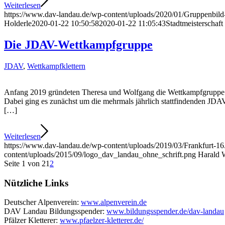
Weiterlesen
https://www.dav-landau.de/wp-content/uploads/2020/01/Gruppenbild
Holderle
2020-01-22 10:50:58
2020-01-22 11:05:43
Stadtmeisterschaf
Die JDAV-Wettkampfgruppe
JDAV
,
Wettkampfklettern
Anfang 2019 gründeten Theresa und Wolfgang die Wettkampfgruppe de
Dabei ging es zunächst um die mehrmals jährlich stattfindenden JDAV
[…]
Weiterlesen
https://www.dav-landau.de/wp-content/uploads/2019/03/Frankfurt-1
content/uploads/2015/09/logo_dav_landau_ohne_schrift.png
Harald 
Seite 1 von 2
1
2
Nützliche Links
Deutscher Alpenverein:
www.alpenverein.de
DAV Landau Bildungsspender:
www.bildungsspender.de/dav-landau
Pfälzer Kletterer:
www.pfaelzer-kletterer.de/