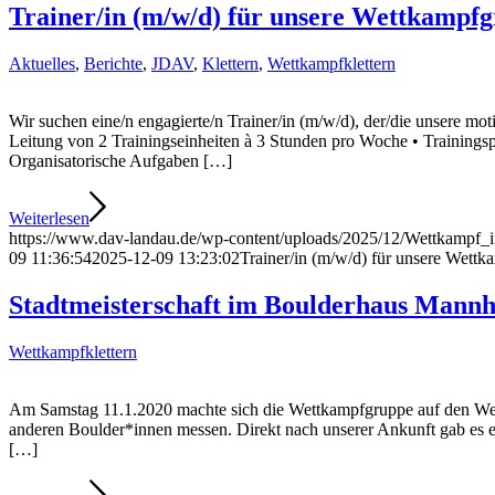
Trainer/in (m/w/d) für unsere Wettkampfg
Aktuelles
,
Berichte
,
JDAV
,
Klettern
,
Wettkampfklettern
Wir suchen eine/n engagierte/n Trainer/in (m/w/d), der/die unsere m
Leitung von 2 Trainingseinheiten à 3 Stunden pro Woche • Trainings
Organisatorische Aufgaben […]
Weiterlesen
https://www.dav-landau.de/wp-content/uploads/2025/12/Wettkampf_
09 11:36:54
2025-12-09 13:23:02
Trainer/in (m/w/d) für unsere Wett
Stadtmeisterschaft im Boulderhaus Mann
Wettkampfklettern
Am Samstag 11.1.2020 machte sich die Wettkampfgruppe auf den Weg 
anderen Boulder*innen messen. Direkt nach unserer Ankunft gab es ein
[…]