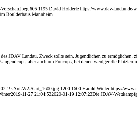
-Vorschau.jpeg
605
1195
David Holderle
https://www.dav-landau.de/w
t im Boulderhaus Mannheim
s JDAV Landau. Zweck sollte sein, Jugendlichen zu ermöglichen, ziel
-Jugendcups, aber auch um Funcups, bei denen weniger die Platzierung 
6.02.19-Ani-W2-Start_1600.jpg
1200
1600
Harald Winter
https://www.
Winter
2019-11-27 21:04:53
2020-01-19 12:07:23
Die JDAV-Wettkampfg