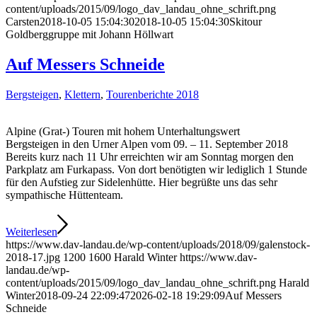
content/uploads/2015/09/logo_dav_landau_ohne_schrift.png
Carsten
2018-10-05 15:04:30
2018-10-05 15:04:30
Skitour
Goldberggruppe mit Johann Höllwart
Auf Messers Schneide
Bergsteigen
,
Klettern
,
Tourenberichte 2018
Alpine (Grat-) Touren mit hohem Unterhaltungswert
Bergsteigen in den Urner Alpen vom 09. – 11. September 2018
Bereits kurz nach 11 Uhr erreichten wir am Sonntag morgen den
Parkplatz am Furkapass. Von dort benötigten wir lediglich 1 Stunde
für den Aufstieg zur Sidelenhütte. Hier begrüßte uns das sehr
sympathische Hüttenteam.
Weiterlesen
https://www.dav-landau.de/wp-content/uploads/2018/09/galenstock-
2018-17.jpg
1200
1600
Harald Winter
https://www.dav-
landau.de/wp-
content/uploads/2015/09/logo_dav_landau_ohne_schrift.png
Harald
Winter
2018-09-24 22:09:47
2026-02-18 19:29:09
Auf Messers
Schneide