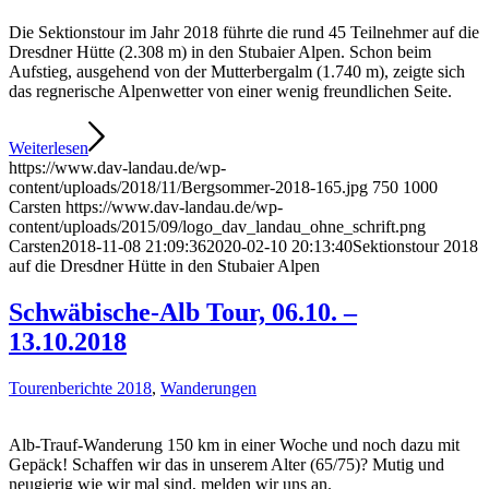
Die Sektionstour im Jahr 2018 führte die rund 45 Teilnehmer auf die
Dresdner Hütte (2.308 m) in den Stubaier Alpen. Schon beim
Aufstieg, ausgehend von der Mutterbergalm (1.740 m), zeigte sich
das regnerische Alpenwetter von einer wenig freundlichen Seite.
Weiterlesen
https://www.dav-landau.de/wp-
content/uploads/2018/11/Bergsommer-2018-165.jpg
750
1000
Carsten
https://www.dav-landau.de/wp-
content/uploads/2015/09/logo_dav_landau_ohne_schrift.png
Carsten
2018-11-08 21:09:36
2020-02-10 20:13:40
Sektionstour 2018
auf die Dresdner Hütte in den Stubaier Alpen
Schwäbische-Alb Tour, 06.10. –
13.10.2018
Tourenberichte 2018
,
Wanderungen
Alb-Trauf-Wanderung 150 km in einer Woche und noch dazu mit
Gepäck! Schaffen wir das in unserem Alter (65/75)? Mutig und
neugierig wie wir mal sind, melden wir uns an.