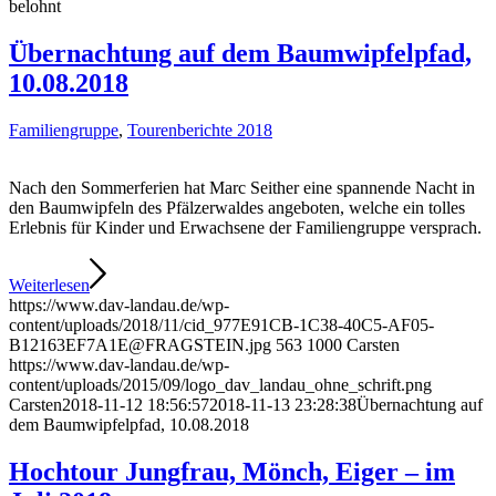
belohnt
Übernachtung auf dem Baumwipfelpfad,
10.08.2018
Familiengruppe
,
Tourenberichte 2018
Nach den Sommerferien hat Marc Seither eine spannende Nacht in
den Baumwipfeln des Pfälzerwaldes angeboten, welche ein tolles
Erlebnis für Kinder und Erwachsene der Familiengruppe versprach.
Weiterlesen
https://www.dav-landau.de/wp-
content/uploads/2018/11/cid_977E91CB-1C38-40C5-AF05-
B12163EF7A1E@FRAGSTEIN.jpg
563
1000
Carsten
https://www.dav-landau.de/wp-
content/uploads/2015/09/logo_dav_landau_ohne_schrift.png
Carsten
2018-11-12 18:56:57
2018-11-13 23:28:38
Übernachtung auf
dem Baumwipfelpfad, 10.08.2018
Hochtour Jungfrau, Mönch, Eiger – im