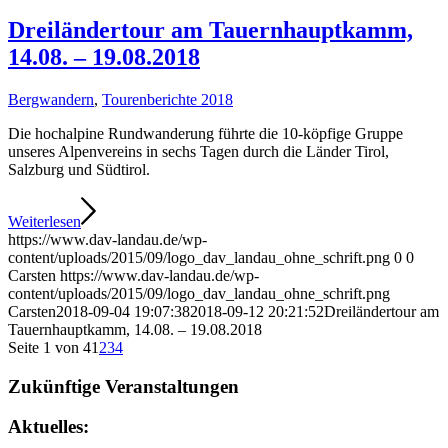
Dreiländertour am Tauernhauptkamm,
14.08. – 19.08.2018
Bergwandern
,
Tourenberichte 2018
Die hochalpine Rundwanderung führte die 10-köpfige Gruppe
unseres Alpenvereins in sechs Tagen durch die Länder Tirol,
Salzburg und Südtirol.
Weiterlesen
https://www.dav-landau.de/wp-
content/uploads/2015/09/logo_dav_landau_ohne_schrift.png
0
0
Carsten
https://www.dav-landau.de/wp-
content/uploads/2015/09/logo_dav_landau_ohne_schrift.png
Carsten
2018-09-04 19:07:38
2018-09-12 20:21:52
Dreiländertour am
Tauernhauptkamm, 14.08. – 19.08.2018
Seite 1 von 4
1
2
3
4
Zukünftige Veranstaltungen
Aktuelles: