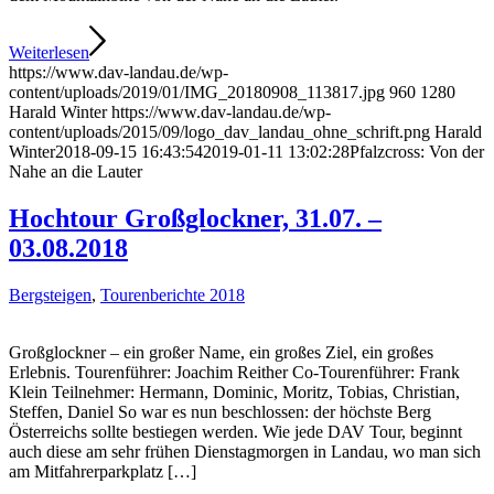
Weiterlesen
https://www.dav-landau.de/wp-
content/uploads/2019/01/IMG_20180908_113817.jpg
960
1280
Harald Winter
https://www.dav-landau.de/wp-
content/uploads/2015/09/logo_dav_landau_ohne_schrift.png
Harald
Winter
2018-09-15 16:43:54
2019-01-11 13:02:28
Pfalzcross: Von der
Nahe an die Lauter
Hochtour Großglockner, 31.07. –
03.08.2018
Bergsteigen
,
Tourenberichte 2018
Großglockner – ein großer Name, ein großes Ziel, ein großes
Erlebnis. Tourenführer: Joachim Reither Co-Tourenführer: Frank
Klein Teilnehmer: Hermann, Dominic, Moritz, Tobias, Christian,
Steffen, Daniel So war es nun beschlossen: der höchste Berg
Österreichs sollte bestiegen werden. Wie jede DAV Tour, beginnt
auch diese am sehr frühen Dienstagmorgen in Landau, wo man sich
am Mitfahrerparkplatz […]