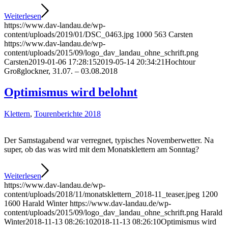
Weiterlesen
https://www.dav-landau.de/wp-
content/uploads/2019/01/DSC_0463.jpg
1000
563
Carsten
https://www.dav-landau.de/wp-
content/uploads/2015/09/logo_dav_landau_ohne_schrift.png
Carsten
2019-01-06 17:28:15
2019-05-14 20:34:21
Hochtour
Großglockner, 31.07. – 03.08.2018
Optimismus wird belohnt
Klettern
,
Tourenberichte 2018
Der Samstagabend war verregnet, typisches Novemberwetter. Na
super, ob das was wird mit dem Monatsklettern am Sonntag?
Weiterlesen
https://www.dav-landau.de/wp-
content/uploads/2018/11/monatsklettern_2018-11_teaser.jpeg
1200
1600
Harald Winter
https://www.dav-landau.de/wp-
content/uploads/2015/09/logo_dav_landau_ohne_schrift.png
Harald
Winter
2018-11-13 08:26:10
2018-11-13 08:26:10
Optimismus wird