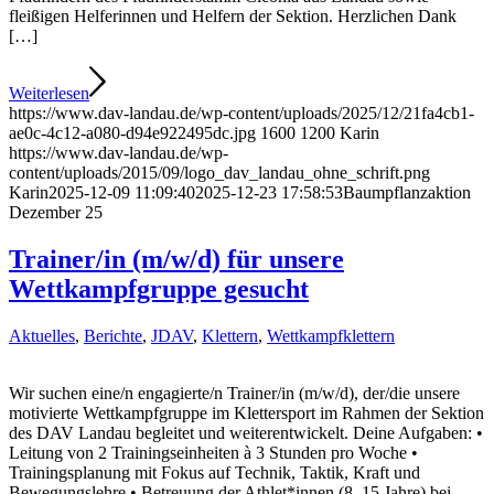
fleißigen Helferinnen und Helfern der Sektion. Herzlichen Dank
[…]
Weiterlesen
https://www.dav-landau.de/wp-content/uploads/2025/12/21fa4cb1-
ae0c-4c12-a080-d94e922495dc.jpg
1600
1200
Karin
https://www.dav-landau.de/wp-
content/uploads/2015/09/logo_dav_landau_ohne_schrift.png
Karin
2025-12-09 11:09:40
2025-12-23 17:58:53
Baumpflanzaktion
Dezember 25
Trainer/in (m/w/d) für unsere
Wettkampfgruppe gesucht
Aktuelles
,
Berichte
,
JDAV
,
Klettern
,
Wettkampfklettern
Wir suchen eine/n engagierte/n Trainer/in (m/w/d), der/die unsere
motivierte Wettkampfgruppe im Klettersport im Rahmen der Sektion
des DAV Landau begleitet und weiterentwickelt. Deine Aufgaben: •
Leitung von 2 Trainingseinheiten à 3 Stunden pro Woche •
Trainingsplanung mit Fokus auf Technik, Taktik, Kraft und
Bewegungslehre • Betreuung der Athlet*innen (8–15 Jahre) bei