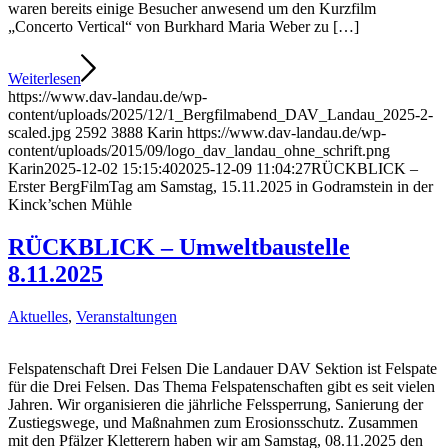
waren bereits einige Besucher anwesend um den Kurzfilm
„Concerto Vertical“ von Burkhard Maria Weber zu […]
Weiterlesen
https://www.dav-landau.de/wp-
content/uploads/2025/12/1_Bergfilmabend_DAV_Landau_2025-2-
scaled.jpg
2592
3888
Karin
https://www.dav-landau.de/wp-
content/uploads/2015/09/logo_dav_landau_ohne_schrift.png
Karin
2025-12-02 15:15:40
2025-12-09 11:04:27
RÜCKBLICK –
Erster BergFilmTag am Samstag, 15.11.2025 in Godramstein in der
Kinck’schen Mühle
RÜCKBLICK – Umweltbaustelle
8.11.2025
Aktuelles
,
Veranstaltungen
Felspatenschaft Drei Felsen Die Landauer DAV Sektion ist Felspate
für die Drei Felsen. Das Thema Felspatenschaften gibt es seit vielen
Jahren. Wir organisieren die jährliche Felssperrung, Sanierung der
Zustiegswege, und Maßnahmen zum Erosionsschutz. Zusammen
mit den Pfälzer Kletterern haben wir am Samstag, 08.11.2025 den