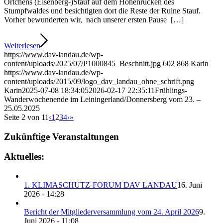
Örtchens (Eisenberg-)Stauf auf dem Höhenrücken des
Stumpfwaldes und besichtigten dort die Reste der Ruine Stauf.
Vorher bewunderten wir, nach unserer ersten Pause […]
Weiterlesen
https://www.dav-landau.de/wp-
content/uploads/2025/07/P1000845_Beschnitt.jpg
602
868
Karin
https://www.dav-landau.de/wp-
content/uploads/2015/09/logo_dav_landau_ohne_schrift.png
Karin
2025-07-08 18:34:05
2026-02-17 22:35:11
Frühlings-
Wanderwochenende im Leiningerland/Donnersberg vom 23. –
25.05.2025
Seite 2 von 11
‹
1
2
3
4
›
»
Zukünftige Veranstaltungen
Aktuelles:
1. KLIMASCHUTZ-FORUM DAV LANDAU
16. Juni
2026 - 14:28
Bericht der Mitgliederversammlung vom 24. April 2026
9.
Juni 2026 - 11:08