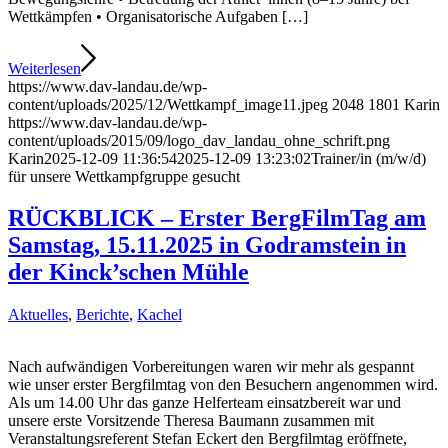
Wettkämpfen • Organisatorische Aufgaben […]
Weiterlesen
https://www.dav-landau.de/wp-
content/uploads/2025/12/Wettkampf_image11.jpeg
2048
1801
Karin
https://www.dav-landau.de/wp-
content/uploads/2015/09/logo_dav_landau_ohne_schrift.png
Karin
2025-12-09 11:36:54
2025-12-09 13:23:02
Trainer/in (m/w/d)
für unsere Wettkampfgruppe gesucht
RÜCKBLICK – Erster BergFilmTag am
Samstag, 15.11.2025 in Godramstein in
der Kinck’schen Mühle
Aktuelles
,
Berichte
,
Kachel
Nach aufwändigen Vorbereitungen waren wir mehr als gespannt
wie unser erster Bergfilmtag von den Besuchern angenommen wird.
Als um 14.00 Uhr das ganze Helferteam einsatzbereit war und
unsere erste Vorsitzende Theresa Baumann zusammen mit
Veranstaltungsreferent Stefan Eckert den Bergfilmtag eröffnete,