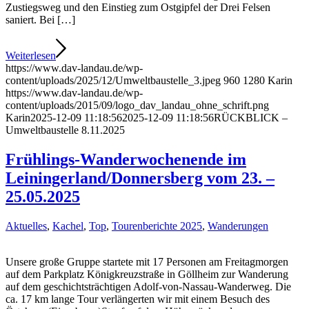
Zustiegsweg und den Einstieg zum Ostgipfel der Drei Felsen
saniert. Bei […]
Weiterlesen
https://www.dav-landau.de/wp-
content/uploads/2025/12/Umweltbaustelle_3.jpeg
960
1280
Karin
https://www.dav-landau.de/wp-
content/uploads/2015/09/logo_dav_landau_ohne_schrift.png
Karin
2025-12-09 11:18:56
2025-12-09 11:18:56
RÜCKBLICK –
Umweltbaustelle 8.11.2025
Frühlings-Wanderwochenende im
Leiningerland/Donnersberg vom 23. –
25.05.2025
Aktuelles
,
Kachel
,
Top
,
Tourenberichte 2025
,
Wanderungen
Unsere große Gruppe startete mit 17 Personen am Freitagmorgen
auf dem Parkplatz Königkreuzstraße in Göllheim zur Wanderung
auf dem geschichtsträchtigen Adolf-von-Nassau-Wanderweg. Die
ca. 17 km lange Tour verlängerten wir mit einem Besuch des