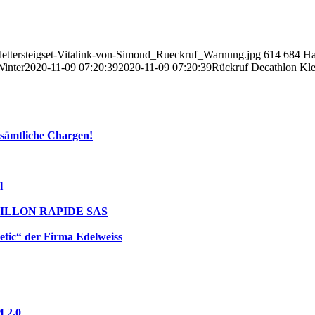
lettersteigset-Vitalink-von-Simond_Rueckruf_Warnung.jpg
614
684
Ha
Winter
2020-11-09 07:20:39
2020-11-09 07:20:39
Rückruf Decathlon Klet
sämtliche Chargen!
l
 MAILLON RAPIDE SAS
tic“ der Firma Edelweiss
 2.0