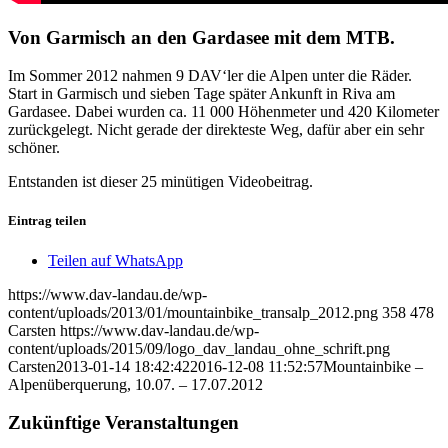
Von Garmisch an den Gardasee mit dem MTB.
Im Sommer 2012 nahmen 9 DAV‘ler die Alpen unter die Räder.
Start in Garmisch und sieben Tage später Ankunft in Riva am
Gardasee. Dabei wurden ca. 11 000 Höhenmeter und 420 Kilometer
zurückgelegt. Nicht gerade der direkteste Weg, dafür aber ein sehr
schöner.
Entstanden ist dieser 25 minütigen Videobeitrag.
Eintrag teilen
Teilen auf WhatsApp
https://www.dav-landau.de/wp-
content/uploads/2013/01/mountainbike_transalp_2012.png
358
478
Carsten
https://www.dav-landau.de/wp-
content/uploads/2015/09/logo_dav_landau_ohne_schrift.png
Carsten
2013-01-14 18:42:42
2016-12-08 11:52:57
Mountainbike –
Alpenüberquerung, 10.07. – 17.07.2012
Zukünftige Veranstaltungen