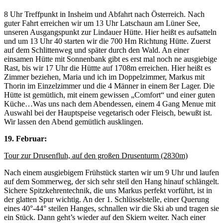
8 Uhr Treffpunkt in Insheim und Abfahrt nach Österreich. Nach
guter Fahrt erreichen wir um 13 Uhr Latschaun am Lüner See,
unseren Ausgangspunkt zur Lindauer Hütte. Hier heißt es aufsatteln
und um 13 Uhr 40 starten wir die 700 Hm Richtung Hütte. Zuerst
auf dem Schlittenweg und später durch den Wald. An einer
einsamen Hütte mit Sonnenbank gibt es erst mal noch ne ausgiebige
Rast, bis wir 17 Uhr die Hüttte auf 1708m erreichen. Hier heißt es
Zimmer beziehen, Maria und ich im Doppelzimmer, Markus mit
Thorin im Einzelzimmer und die 4 Männer in einem 8er Lager. Die
Hütte ist gemütlich, mit einem gewissen „Comfort“ und einer guten
Küche…Was uns nach dem Abendessen, einem 4 Gang Menue mit
Auswahl bei der Hauptspeise vegetarisch oder Fleisch, bewußt ist.
Wir lassen den Abend gemütlich ausklingen.
19. Februar:
Tour zur Drusenfluh, auf den großen Drusenturm (2830m)
Nach einem ausgiebigem Frühstück starten wir um 9 Uhr und laufen
auf dem Sommerweg, der sich sehr steil den Hang hinauf schlängelt.
Sichere Spitzkehrentechnik, die uns Markus perfekt vorführt, ist in
der glatten Spur wichtig. An der 1. Schlüsselstelle, einer Querung
eines 40°-44° steilen Hanges, schnallen wir die Ski ab und tragen sie
ein Stück. Dann geht’s wieder auf den Skiern weiter. Nach einer