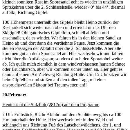
kleinen sonnigen Rast im Sporasattel geht es wieder in unzähligen
Spitzkehren über die 2. Schlüsselstelle, wieder 40° bis 44°, diesmal
auf Ski, Richtung Gipfel.
100 Höhenmeter unterhalb des Gipfels bleibt Heino zurück, der
Rest zirkelt sich weiter nach oben und erreicht um 13 Uhr den
Skigipfel! Obligatorisches Gipfelfoto, schnell abfellen und
anschnallen, da es windet. Wir fahren bis in den kleinen Sattel zu
Heino ab und dort dann die verdiehnte Pause. Jetzt kommen die
steilen Passagen der Abfahrt über die 2. Schlüsselstelle. Aber alle
kommen gut an dem Sporasattel an. Hier wechseln wir und fahren
nicht über die Aufstiegsspur, sondern durch den Sporatobel weiter
ab. Ich quäle mich ziemlich in dem windverblasenen harten Schnee
oder Bruchharsch, aber wir kommen sicher unten an. Hier geht es
dann auf einem Art Ziehweg Richtung Hütte. Um 15 Uhr sitzen wir
beim Gipfelbier und stoßen auf den tollen Tag , mit einer
anspruchsvollen Skitour bei Traumwetter, an!!
20.Februar:
Heute steht die Sulzfluh (2817m) auf dem Programm
7 Uhr Frühstück, 8 Uhr Abfahrt auf dem Schlittenweg bis ca 100
Hm unterhalb der Hütte. Hier wechseln wir in den Wald und
schlängeln uns Richtung Fuß des Latschenwäldchens, der 1. und