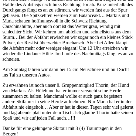
Hälfte des Aufstiegs nach links Richtung Tor ab. Kurz unterhalb des
Durchgangs fängt es an zu stürmen, wir werden fast aus der Spur
geblasen. Die Spitzkehren werden zum Balanceakt… Markus und
Maria schauen hoffnungsvoll in die Schweiz Richtung
Carschinahütte, aber auch dort ist das Wetter grau, windig mit
schlechter Sicht. Wir kehren um, abfellen und schnellstens aus dem
Sturm…Bei der Abfahrt erwischen wir sogar noch ein kleines Stück
Pulver, der Rest ist überwehter Brucharsch. Aber bei Allen klappt
die Abfahrt mehr oder weniger elegant! Um 12 Uhr erreichen wir
wieder die Lindauer Hütte. Im Laufe des Nachmittags fängt es an zu
schneien.
Am Sonntag fahren wir dann bei 15 cm Neuschnee und null Sicht
ins Tal zu unseren Autos.
Zu erwähnen ist noch unser 8. Gruppenmitglied Thorin, der Hund
von Markus. Als Hütehund hat er immer versucht seine Herde
zusammen zu halten. Manchmal wollte er auch ganz begeistert
andere Skifahrer in seine Herde aufnehmen. Nur Maria hat er in der
Abfahrt nie eingeholt… Aber er hat in diesen Tagen sehr viel gelernt
und lag abends platt unter dem Tisch. Ich glaube Thorin hatte seinen
Spaß und wir auf jeden Fall auch…!!!
Danke für eine gelungene Skitour mit 3 (4) Traumtagen in den
Bergen!