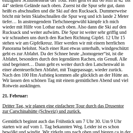
einzigsten Schlüsselstelle der Tour. Hier geht es auf 60 Hm in 42°bis
44° steilem Gelände nach oben. Zuerst ist die Spur sehr gut, dann
heißt es abschnallen und die Ski auf den Rucksack. Dummerweise
bricht mir beim Skiabschnallen die Spur weg und ich lande 2 Meter
tiefer… In anstrengendem Tiefschneegewühl kämpfe ich mich
wieder mit Hilfe von Lothar nach oben. Also dann die Ski auf den
Rucksack und weiter aufwärts. Die Spur ist weiter sehr griffig und
wir schrauben uns durch den Rachen Richtung Gipfel. 12 Uhr 15
stehen wir am Gipfelkreuz. Hier werden wir mit einem herrlichen
Panorama belohnt. Nach einer Rast etwas unterhalb, windgeschützt
geht es zur Abfahrt. Da der Schnee heute „homogener“ist, ist die
Abfahrt, besonders durch den legendären Rachen, ein Genuß. Alle
sind begeistert… Dann geht es weiter durch den Latschenwald in
einer abenteuerlichen Abfahrt, mit Tragepassage, wieder zurück.
Nach den 100 Hm Aufstieg kommen alle glücklich an der Hütte an.
Wir lassen den schönen Tag mit einem gemütlichen Abend und viel
Rotwein ausklingen.
21. Februar:
Dritter Tag, wir planen eine einfachere Tour durch das Drusentor
zur Carschinahütte (Schweiz) und zurück.
Gemütlich beginnt auch das Frühstück um 7 Uhr 30. Um 9 Uhr
starten wir auf vom 1. Tag bekannten Weg. Leider ist es schon
bewölkt und windig. Wir zirkeln uns nach oben und biegen ca in der