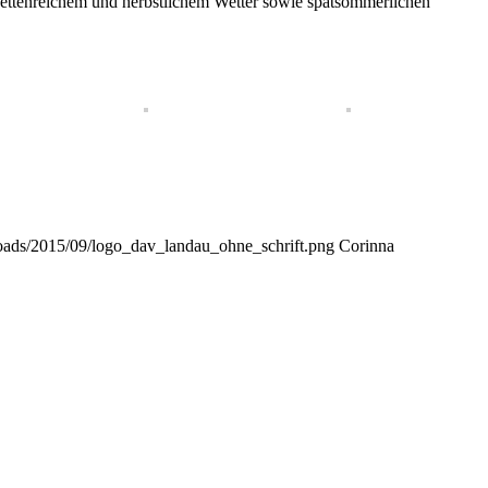
ettenreichem und herbstlichem Wetter sowie spätsommerlichen
oads/2015/09/logo_dav_landau_ohne_schrift.png
Corinna