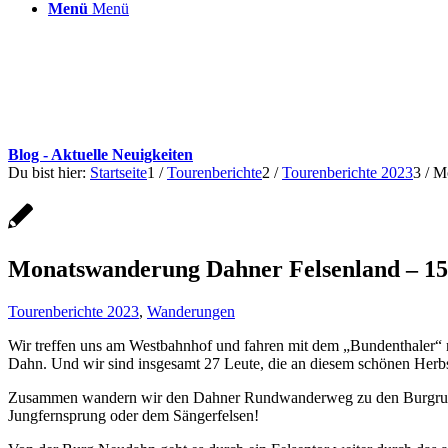
Menü
Menü
Blog - Aktuelle Neuigkeiten
Du bist hier:
Startseite
1
/
Tourenberichte
2
/
Tourenberichte 2023
3
/
Mo
Monatswanderung Dahner Felsenland – 15
Tourenberichte 2023
,
Wanderungen
Wir treffen uns am Westbahnhof und fahren mit dem „Bundenthaler“ n
Dahn. Und wir sind insgesamt 27 Leute, die an diesem schönen Herbs
Zusammen wandern wir den Dahner Rundwanderweg zu den Burgruine
Jungfernsprung oder dem Sängerfelsen!