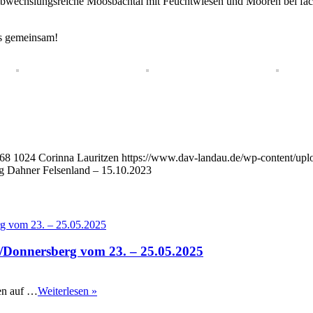
 abwechslungsreiche Moosbachtal mit Feuchtwiesen und Mooren bei fac
as gemeinsam!
68
1024
Corinna Lauritzen
https://www.dav-landau.de/wp-content/upl
 Dahner Felsenland – 15.10.2023
/Donnersberg vom 23. – 25.05.2025
en auf …
Weiterlesen »