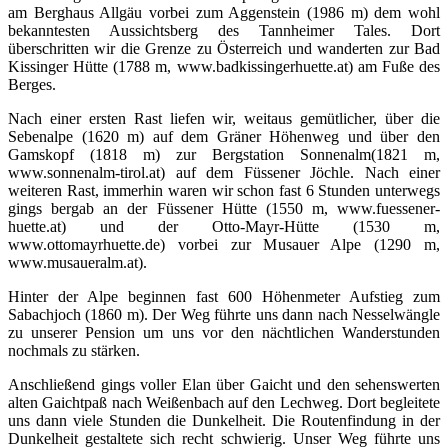
am Berghaus Allgäu vorbei zum Aggenstein (1986 m) dem wohl
bekanntesten Aussichtsberg des Tannheimer Tales. Dort
überschritten wir die Grenze zu Österreich und wanderten zur Bad
Kissinger Hütte (1788 m, www.badkissingerhuette.at) am Fuße des
Berges.
Nach einer ersten Rast liefen wir, weitaus gemütlicher, über die
Sebenalpe (1620 m) auf dem Gräner Höhenweg und über den
Gamskopf (1818 m) zur Bergstation Sonnenalm(1821 m,
www.sonnenalm-tirol.at) auf dem Füssener Jöchle. Nach einer
weiteren Rast, immerhin waren wir schon fast 6 Stunden unterwegs
gings bergab an der Füssener Hütte (1550 m, www.fuessener-
huette.at) und der Otto-Mayr-Hütte (1530 m,
www.ottomayrhuette.de) vorbei zur Musauer Alpe (1290 m,
www.musaueralm.at).
Hinter der Alpe beginnen fast 600 Höhenmeter Aufstieg zum
Sabachjoch (1860 m). Der Weg führte uns dann nach Nesselwängle
zu unserer Pension um uns vor den nächtlichen Wanderstunden
nochmals zu stärken.
Anschließend gings voller Elan über Gaicht und den sehenswerten
alten Gaichtpaß nach Weißenbach auf den Lechweg. Dort begleitete
uns dann viele Stunden die Dunkelheit. Die Routenfindung in der
Dunkelheit gestaltete sich recht schwierig. Unser Weg führte uns