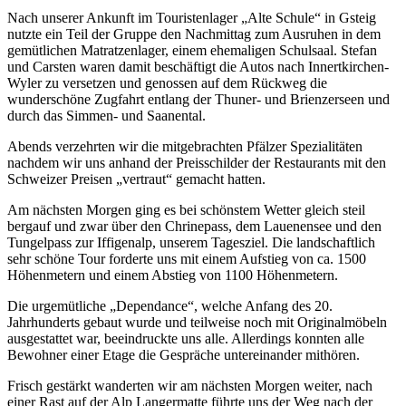
Nach unserer Ankunft im Touristenlager „Alte Schule“ in Gsteig
nutzte ein Teil der Gruppe den Nachmittag zum Ausruhen in dem
gemütlichen Matratzenlager, einem ehemaligen Schulsaal. Stefan
und Carsten waren damit beschäftigt die Autos nach Innertkirchen-
Wyler zu versetzen und genossen auf dem Rückweg die
wunderschöne Zugfahrt entlang der Thuner- und Brienzerseen und
durch das Simmen- und Saanental.
Abends verzehrten wir die mitgebrachten Pfälzer Spezialitäten
nachdem wir uns anhand der Preisschilder der Restaurants mit den
Schweizer Preisen „vertraut“ gemacht hatten.
Am nächsten Morgen ging es bei schönstem Wetter gleich steil
bergauf und zwar über den Chrinepass, dem Lauenensee und den
Tungelpass zur Iffigenalp, unserem Tagesziel. Die landschaftlich
sehr schöne Tour forderte uns mit einem Aufstieg von ca. 1500
Höhenmetern und einem Abstieg von 1100 Höhenmetern.
Die urgemütliche „Dependance“, welche Anfang des 20.
Jahrhunderts gebaut wurde und teilweise noch mit Originalmöbeln
ausgestattet war, beeindruckte uns alle. Allerdings konnten alle
Bewohner einer Etage die Gespräche untereinander mithören.
Frisch gestärkt wanderten wir am nächsten Morgen weiter, nach
einer Rast auf der Alp Langermatte führte uns der Weg nach der