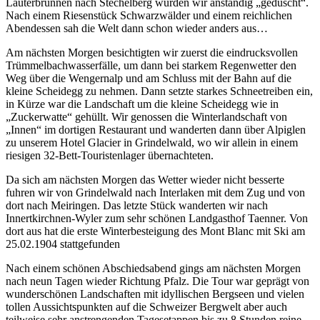
Lauterbrunnen nach Stechelberg wurden wir anständig „geduscht“.
Nach einem Riesenstück Schwarzwälder und einem reichlichen
Abendessen sah die Welt dann schon wieder anders aus…
Am nächsten Morgen besichtigten wir zuerst die eindrucksvollen
Trümmelbachwasserfälle, um dann bei starkem Regenwetter den
Weg über die Wengernalp und am Schluss mit der Bahn auf die
kleine Scheidegg zu nehmen. Dann setzte starkes Schneetreiben ein,
in Kürze war die Landschaft um die kleine Scheidegg wie in
„Zuckerwatte“ gehüllt. Wir genossen die Winterlandschaft von
„Innen“ im dortigen Restaurant und wanderten dann über Alpiglen
zu unserem Hotel Glacier in Grindelwald, wo wir allein in einem
riesigen 32-Bett-Touristenlager übernachteten.
Da sich am nächsten Morgen das Wetter wieder nicht besserte
fuhren wir von Grindelwald nach Interlaken mit dem Zug und von
dort nach Meiringen. Das letzte Stück wanderten wir nach
Innertkirchnen-Wyler zum sehr schönen Landgasthof Taenner. Von
dort aus hat die erste Winterbesteigung des Mont Blanc mit Ski am
25.02.1904 stattgefunden
Nach einem schönen Abschiedsabend gings am nächsten Morgen
nach neun Tagen wieder Richtung Pfalz. Die Tour war geprägt von
wunderschönen Landschaften mit idyllischen Bergseen und vielen
tollen Aussichtspunkten auf die Schweizer Bergwelt aber auch
teilweise sehr anstrengenden Tagesetappen bis zu 8 Stunden reine