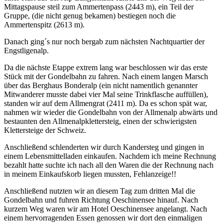
Mittagspause steil zum Ammertenpass (2443 m), ein Teil der
Gruppe, (die nicht genug bekamen) bestiegen noch die
Ammertenspitz (2613 m).
Danach ging´s nur noch bergab zum nächsten Nachtquartier der
Engstligenalp.
Da die nächste Etappe extrem lang war beschlossen wir das erste
Stück mit der Gondelbahn zu fahren. Nach einem langen Marsch
über das Berghaus Bonderalp (ein nicht namentlich genannter
Mitwanderer musste dabei vier Mal seine Trinkflasche auffüllen),
standen wir auf dem Allmengrat (2411 m). Da es schon spät war,
nahmen wir wieder die Gondelbahn von der Allmenalp abwärts und
bestaunten den Allmenalpklettersteig, einen der schwierigsten
Klettersteige der Schweiz.
Anschließend schlenderten wir durch Kandersteg und gingen in
einem Lebensmittelladen einkaufen. Nachdem ich meine Rechnung
bezahlt hatte suchte ich nach all den Waren die der Rechnung nach
in meinem Einkaufskorb liegen mussten, Fehlanzeige!!
Anschließend nutzten wir an diesem Tag zum dritten Mal die
Gondelbahn und fuhren Richtung Oeschinensee hinauf. Nach
kurzem Weg waren wir am Hotel Oeschinensee angelangt. Nach
einem hervorragenden Essen genossen wir dort den einmaligen