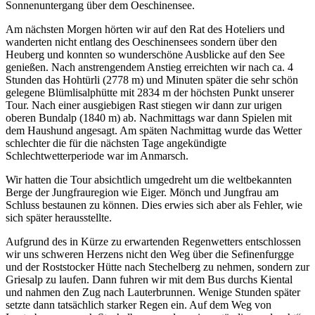
Sonnenuntergang über dem Oeschinensee.
Am nächsten Morgen hörten wir auf den Rat des Hoteliers und
wanderten nicht entlang des Oeschinensees sondern über den
Heuberg und konnten so wunderschöne Ausblicke auf den See
genießen. Nach anstrengendem Anstieg erreichten wir nach ca. 4
Stunden das Hohtürli (2778 m) und Minuten später die sehr schön
gelegene Blümlisalphütte mit 2834 m der höchsten Punkt unserer
Tour. Nach einer ausgiebigen Rast stiegen wir dann zur urigen
oberen Bundalp (1840 m) ab. Nachmittags war dann Spielen mit
dem Haushund angesagt. Am späten Nachmittag wurde das Wetter
schlechter die für die nächsten Tage angekündigte
Schlechtwetterperiode war im Anmarsch.
Wir hatten die Tour absichtlich umgedreht um die weltbekannten
Berge der Jungfrauregion wie Eiger. Mönch und Jungfrau am
Schluss bestaunen zu können. Dies erwies sich aber als Fehler, wie
sich später herausstellte.
Aufgrund des in Kürze zu erwartenden Regenwetters entschlossen
wir uns schweren Herzens nicht den Weg über die Sefinenfurgge
und der Roststocker Hütte nach Stechelberg zu nehmen, sondern zur
Griesalp zu laufen. Dann fuhren wir mit dem Bus durchs Kiental
und nahmen den Zug nach Lauterbrunnen. Wenige Stunden später
setzte dann tatsächlich starker Regen ein. Auf dem Weg von