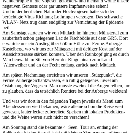
Wandertruppe in die Vogesen gelockert- und niemand wollte unsere
negativen Gentests oder gar unsere Impfausweise sehen!
Und in der herrlichen Natur der Hochvogesen hatte sich der
berüchtigte Virus Richtung Lothringen verzogen. Das schwache
WLAN- Netz trug dann endgültig zur Vernichtung der Epidemie
bei!
Am Samstag starteten wir von Mittlach im hinteren Münstertal zum
zauberhaft schön gelegenen Lac de Fischbödle auf dem GR5. Dort
erwartete uns ein Anstieg über 650 m Höhe zur Ferme-Auberge
Kastelberg, wo wir uns zur Mittagszeit mit deftiger Kost auf der
Aussichtsterasse stärken konnten. Über den Rainkopf ging es durch
Märchenwald im Stil von Herr der Ringe hinab zum Lac d
´Altenweiher und an der Fecht entlang zurück nach Mittlach.
Am späten Nachmittag erreichten wir unseren „Stützpunkt“, die
Ferme-Auberge Schantzwasen, ein ruhig gelegenes Juwel am
Ostabhang der Vogesen. Man musste zweimal die Augen reiben, um
zu glauben, dass da tatsächlich Rentiere bei der Auberge weideten!
Und was wir dort in den folgenden Tagen jeweils als Menü zum
Abendessen serviert bekamen, wäre alleine schon die Reise wert
gewesen, lauter lecker zubereitete Speisen mit lokalen Produkten-
und die Weine waren auch nicht zu verachten!
Am Sonntag stand die bekannte 4- Seen- Tour an, entlang der
Relikte der letzten Eiszeit, jetzt mit kleinen Staumauern aufgepeppt.