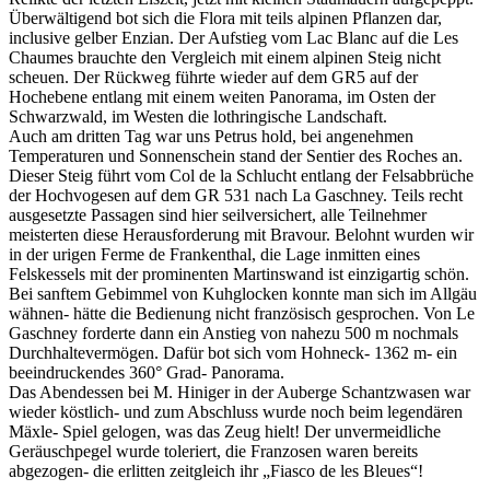
Überwältigend bot sich die Flora mit teils alpinen Pflanzen dar,
inclusive gelber Enzian. Der Aufstieg vom Lac Blanc auf die Les
Chaumes brauchte den Vergleich mit einem alpinen Steig nicht
scheuen. Der Rückweg führte wieder auf dem GR5 auf der
Hochebene entlang mit einem weiten Panorama, im Osten der
Schwarzwald, im Westen die lothringische Landschaft.
Auch am dritten Tag war uns Petrus hold, bei angenehmen
Temperaturen und Sonnenschein stand der Sentier des Roches an.
Dieser Steig führt vom Col de la Schlucht entlang der Felsabbrüche
der Hochvogesen auf dem GR 531 nach La Gaschney. Teils recht
ausgesetzte Passagen sind hier seilversichert, alle Teilnehmer
meisterten diese Herausforderung mit Bravour. Belohnt wurden wir
in der urigen Ferme de Frankenthal, die Lage inmitten eines
Felskessels mit der prominenten Martinswand ist einzigartig schön.
Bei sanftem Gebimmel von Kuhglocken konnte man sich im Allgäu
wähnen- hätte die Bedienung nicht französisch gesprochen. Von Le
Gaschney forderte dann ein Anstieg von nahezu 500 m nochmals
Durchhaltevermögen. Dafür bot sich vom Hohneck- 1362 m- ein
beeindruckendes 360° Grad- Panorama.
Das Abendessen bei M. Hiniger in der Auberge Schantzwasen war
wieder köstlich- und zum Abschluss wurde noch beim legendären
Mäxle- Spiel gelogen, was das Zeug hielt! Der unvermeidliche
Geräuschpegel wurde toleriert, die Franzosen waren bereits
abgezogen- die erlitten zeitgleich ihr „Fiasco de les Bleues“!