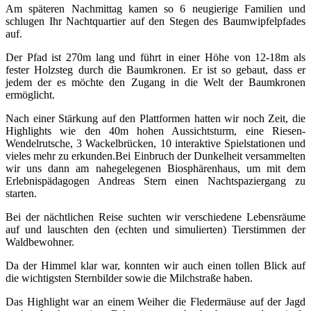
Am späteren Nachmittag kamen so 6 neugierige Familien und
schlugen Ihr Nachtquartier auf den Stegen des Baumwipfelpfades
auf.
Der Pfad ist 270m lang und führt in einer Höhe von 12-18m als
fester Holzsteg durch die Baumkronen. Er ist so gebaut, dass er
jedem der es möchte den Zugang in die Welt der Baumkronen
ermöglicht.
Nach einer Stärkung auf den Plattformen hatten wir noch Zeit, die
Highlights wie den 40m hohen Aussichtsturm, eine Riesen-
Wendelrutsche, 3 Wackelbrücken, 10 interaktive Spielstationen und
vieles mehr zu erkunden.
Bei Einbruch der Dunkelheit versammelten
wir uns dann am nahegelegenen Biosphärenhaus, um mit dem
Erlebnispädagogen Andreas Stern einen Nachtspaziergang zu
starten.
Bei der nächtlichen Reise suchten wir verschiedene Lebensräume
auf und lauschten den (echten und simulierten) Tierstimmen der
Waldbewohner.
Da der Himmel klar war, konnten wir auch einen tollen Blick auf
die wichtigsten Sternbilder sowie die Milchstraße haben.
Das Highlight war an einem Weiher die Fledermäuse auf der Jagd