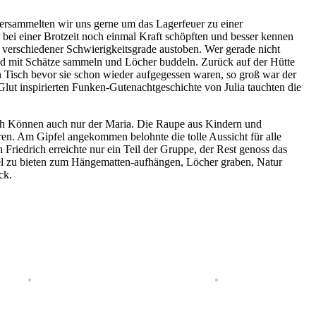
ersammelten wir uns gerne um das Lagerfeuer zu einer
 bei einer Brotzeit noch einmal Kraft schöpften und besser kennen
verschiedener Schwierigkeitsgrade austoben. Wer gerade nicht
Wald mit Schätze sammeln und Löcher buddeln. Zurück auf der Hütte
 Tisch bevor sie schon wieder aufgegessen waren, so groß war der
lut inspirierten Funken-Gutenachtgeschichte von Julia tauchten die
ch Können auch nur der Maria. Die Raupe aus Kindern und
aren. Am Gipfel angekommen belohnte die tolle Aussicht für alle
riedrich erreichte nur ein Teil der Gruppe, der Rest genoss das
viel zu bieten zum Hängematten-aufhängen, Löcher graben, Natur
ck.