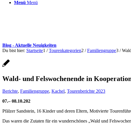
Menü
Menü
Blog - Aktuelle Neuigkeiten
Du bist hier:
Startseite
1
/
Tourenkategorien
2
/
Familiengruppe
3
/
Wald
Wald- und Felswochenende in Kooperatio
Berichte
,
Familiengruppe
,
Kachel
,
Tourenberichte 2023
07.– 08.10.202
Pfälzer Sandstein, 16 Kinder und deren Eltern, Motivierte Tourenfü
Das waren die Zutaten für ein wunderschönes „Wald und Felswochen