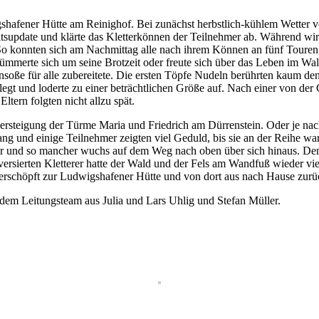
shafener Hütte am Reinighof. Bei zunächst herbstlich-kühlem Wetter v
itsupdate und klärte das Kletterkönnen der Teilnehmer ab. Während wir
So konnten sich am Nachmittag alle nach ihrem Können an fünf Touren 
, kümmerte sich um seine Brotzeit oder freute sich über das Leben im 
oße für alle zubereitete. Die ersten Töpfe Nudeln berührten kaum den
gt und loderte zu einer beträchtlichen Größe auf. Nach einer von der G
ltern folgten nicht allzu spät.
steigung der Türme Maria und Friedrich am Dürrenstein. Oder je na
lang und einige Teilnehmer zeigten viel Geduld, bis sie an der Reihe w
r und so mancher wuchs auf dem Weg nach oben über sich hinaus. Den F
so versierten Kletterer hatte der Wald und der Fels am Wandfuß wieder 
erschöpft zur Ludwigshafener Hütte und von dort aus nach Hause zurü
dem Leitungsteam aus Julia und Lars Uhlig und Stefan Müller.