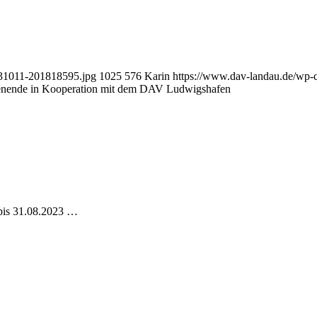
231011-201818595.jpg
1025
576
Karin
https://www.dav-landau.de/wp-
enende in Kooperation mit dem DAV Ludwigshafen
. bis 31.08.2023 …