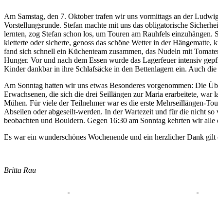
Am Samstag, den 7. Oktober trafen wir uns vormittags an der Ludwig
Vorstellungsrunde. Stefan machte mit uns das obligatorische Sicherhe
lernten, zog Stefan schon los, um Touren am Rauhfels einzuhängen. 
kletterte oder sicherte, genoss das schöne Wetter in der Hängematte
fand sich schnell ein Küchenteam zusammen, das Nudeln mit Tomatens
Hunger. Vor und nach dem Essen wurde das Lagerfeuer intensiv gepfle
Kinder dankbar in ihre Schlafsäcke in den Bettenlagern ein. Auch die E
Am Sonntag hatten wir uns etwas Besonderes vorgenommen: Die Über
Erwachsenen, die sich die drei Seillängen zur Maria erarbeitete, war 
Mühen. Für viele der Teilnehmer war es die erste Mehrseillängen-Tou
Abseilen oder abgeseilt-werden. In der Wartezeit und für die nicht 
beobachten und Bouldern. Gegen 16:30 am Sonntag kehrten wir alle 
Es war ein wunderschönes Wochenende und ein herzlicher Dank gilt 
Britta Rau